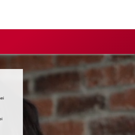
sei
ei