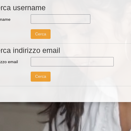
rca username
rca username
rname
ca indirizzo email
rca indirizzo email
rizzo email